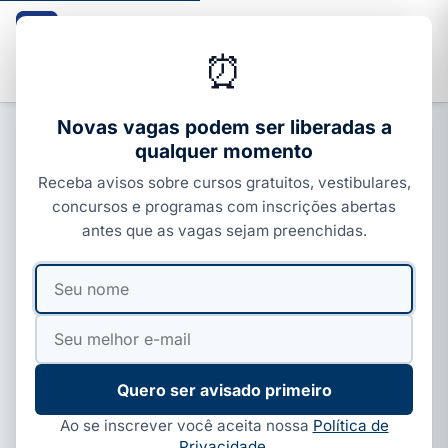
Guia dos Cursos
CURSOS · ENEM · VESTIBULARES · CONCURSOS
⏰
Buscar
Novas vagas podem ser liberadas a
qualquer momento
CONCURSOS ESTADUAIS
Receba avisos sobre cursos gratuitos, vestibulares,
Banco do Brasil pode abrir
concursos e programas com inscrições abertas
concurso com salário de até R$ 8
antes que as vagas sejam preenchidas.
mil
Seu
Seu
Por
Paloma Guedes
·
30 de mar, 2026
·
4 min de leitura
·
nome
e-
Atualizado em
18 de jun, 2026
mail
Quero ser avisado primeiro
Ao se inscrever você aceita nossa
Política de
Privacidade
.