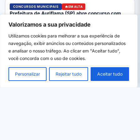
CONCURSOS MUNICIPAIS
EM ALTA
Prefeitura de Auriflama (SP) abre concurso com
mais de 40 vagas e salário de até R$ 6,5 mil
Valorizamos a sua privacidade
Prefeitura de Auriflama (SP) abre concurso (edital 01/2026,
banca Inepam) com mais de 40 cargos. Veja vagas, salários…
Utilizamos cookies para melhorar a sua experiência de
navegação, exibir anúncios ou conteúdos personalizados
e analisar o nosso tráfego. Ao clicar em "Aceitar tudo",
você concorda com o uso de cookies.
PRÓXIMO →
×
Concursos abertos no RJ 2026: editais com
Personalizar
Rejeitar tudo
Aceitar tudo
inscrição aberta
07 de ago, 2026
· 5 min
PROFISSIONALIZANTES E ÁREAS
Curso de jardinagem e paisagismo: o que faz,