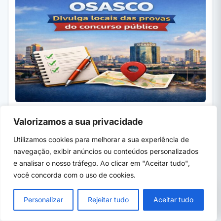
05 de ago, 2026
· 7 min
Valorizamos a sua privacidade
Utilizamos cookies para melhorar a sua experiência de
PROFISSIONALIZANTES E ÁREAS
Curso de sushiman: o que faz, quanto ganha e onde
navegação, exibir anúncios ou conteúdos personalizados
fazer 2026
e analisar o nosso tráfego. Ao clicar em "Aceitar tudo",
Curso de sushiman: o que faz, o que se aprende, as peças,
você concorda com o uso de cookies.
quanto ganha, quanto custa começar e…
PRÓXIMO →
×
Polícia Federal convoca 1.000 excedentes
Personalizar
Rejeitar tudo
Aceitar tudo
do concurso; veja por cargo