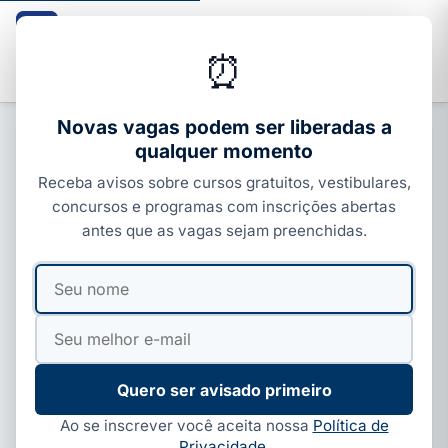
Guia dos Cursos
CURSOS · ENEM · VESTIBULARES · CONCURSOS
⏰
Buscar
Novas vagas podem ser liberadas a
qualquer momento
CONCURSOS FEDERAIS
Receba avisos sobre cursos gratuitos, vestibulares,
Concurso ABGF 2026: 49 vagas e
concursos e programas com inscrições abertas
salário até R$ 15,2 mil; inscrições
antes que as vagas sejam preenchidas.
abertas
Seu
Seu
Por
Ivan Alves
·
06 de jul, 2026
·
5 min de leitura
·
nome
e-
Atualizado em
06 de ago, 2026
mail
Quero ser avisado primeiro
Ao se inscrever você aceita nossa
Política de
Privacidade
.