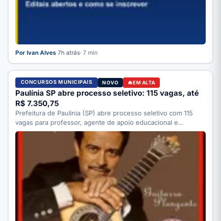
Por Ivan Alves
·
7h atrás
· 7 min
CONCURSOS MUNICIPAIS
NOVO
EM ALTA
Paulínia SP abre processo seletivo: 115 vagas, até
R$ 7.350,75
Prefeitura de Paulínia (SP) abre processo seletivo com 115
vagas para professor, agente de apoio educacional e
motorista;…