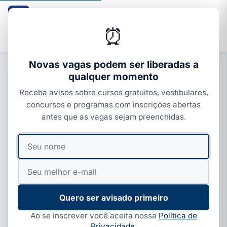
Guia dos Cursos
CURSOS · ENEM · VESTIBULARES · CONCURSOS
⏰
Buscar
Novas vagas podem ser liberadas a
qualquer momento
CARREIRA E MERCADO
Receba avisos sobre cursos gratuitos, vestibulares,
Como entrar na faculdade no 2º
concursos e programas com inscrições abertas
semestre de 2026: ProUni, FIES,
antes que as vagas sejam preenchidas.
Sisu e vestibular
Seu
Seu
Por
Ivan Alves
·
15 de jun, 2026
·
6 min de leitura
·
nome
e-
Atualizado em
28 de jul, 2026
mail
Quero ser avisado primeiro
Ao se inscrever você aceita nossa
Política de
Privacidade
.