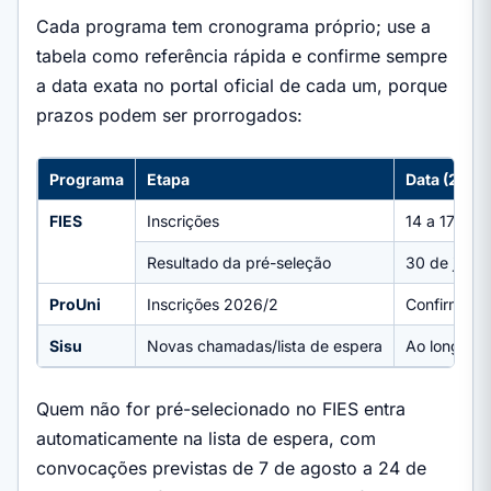
Cada programa tem cronograma próprio; use a
tabela como referência rápida e confirme sempre
a data exata no portal oficial de cada um, porque
prazos podem ser prorrogados:
Programa
Etapa
Data (2026
FIES
Inscrições
14 a 17 de j
Resultado da pré-seleção
30 de julho
ProUni
Inscrições 2026/2
Confirme o 
Sisu
Novas chamadas/lista de espera
Ao longo do
Quem não for pré-selecionado no FIES entra
automaticamente na lista de espera, com
convocações previstas de 7 de agosto a 24 de