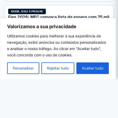
ENEM, SISU E PROUNI
Fies 2026: MEC convoca lista de espera com 75 mil
vagas
Valorizamos a sua privacidade
MEC inicia a convocação da lista de espera do Fies 2026/2
com mais de 75 mil vagas remanescentes.…
Utilizamos cookies para melhorar a sua experiência de
navegação, exibir anúncios ou conteúdos personalizados
e analisar o nosso tráfego. Ao clicar em "Aceitar tudo",
você concorda com o uso de cookies.
PRÓXIMO →
×
Itaú abre Trainee 2026 com salário de R$
Personalizar
Rejeitar tudo
Aceitar tudo
9.350; veja como se inscrever
08 de ago, 2026
· 5 min
CURSOS SENAI
EM ALTA