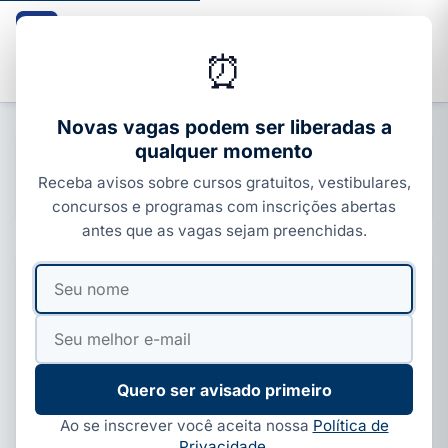
Guia dos Cursos
CURSOS · ENEM · VESTIBULARES · CONCURSOS
⏰
Buscar
Novas vagas podem ser liberadas a
qualquer momento
Cursos de Libras
Receba avisos sobre cursos gratuitos, vestibulares,
7 publicações
concursos e programas com inscrições abertas
antes que as vagas sejam preenchidas.
Seu
Seu
CURSOS DE LIBRAS
UFJF abre curso gratuito de Libras: 300 vagas para
nome
e-
professores
mail
UFJF abre curso de extensão gratuito de Libras (EaD, 90h)
com 300 vagas para professores da rede pública.…
Quero ser avisado primeiro
Ao se inscrever você aceita nossa
Política de
Privacidade
.