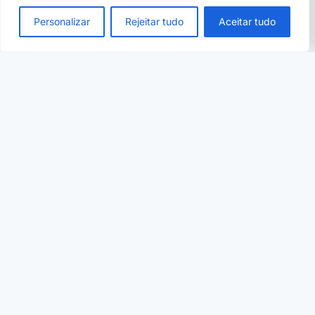
SEM CATEGORIA
Personalizar
Rejeitar tudo
Aceitar tudo
Curso técnico ou faculdade: o que muda na prática
e o que cada um permite depois
Comparação sem vender nenhum dos lados: duração, custo,
o que cada caminho permite depois e as regras de…
04 de ago, 2026
· 7 min
CURSOS SENAI
SENAI Palmas tem 60 vagas gratuitas em costura