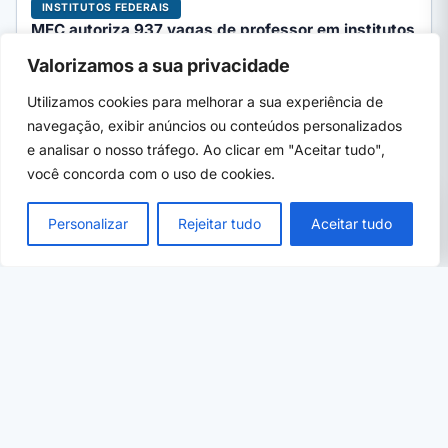
INSTITUTOS FEDERAIS
MEC autoriza 937 vagas de professor em institutos
federais; veja lista
Valorizamos a sua privacidade
Portaria 657/2026 do MEC distribui 937 cargos de professor
EBTT entre 28 institutos federais. Veja a lista completa…
Utilizamos cookies para melhorar a sua experiência de
navegação, exibir anúncios ou conteúdos personalizados
e analisar o nosso tráfego. Ao clicar em "Aceitar tudo",
você concorda com o uso de cookies.
PRÓXIMO →
×
UFPA abre 160 vagas em cursinho gratuito
Personalizar
Rejeitar tudo
Aceitar tudo
para o Enem: veja como se inscrever
07 de ago, 2026
· 6 min
CURSOS TÉCNICOS
Curso técnico da saúde: qual ganha mais, qual é
mais rápido e onde sai de graça