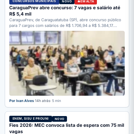
CONCURSOS MUNICIPAIS
NOVO
EM ALTA
CaraguaPrev abre concurso: 7 vagas e salário até
R$ 5,4 mil
CaraguaPrev, de Caraguatatuba (SP), abre concurso público
para 7 cargos com salários de R$ 1.706,94 a R$ 5.384,17.…
Por Ivan Alves
·
14h atrás
· 5 min
ENEM, SISU E PROUNI
NOVO
Fies 2026: MEC convoca lista de espera com 75 mil
vagas