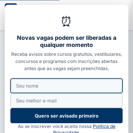
Guia dos Cursos
CURSOS · ENEM · VESTIBULARES · CONCURSOS
⏰
Buscar
Novas vagas podem ser liberadas a
qualquer momento
CURSOS COM CERTIFICADO
Receba avisos sobre cursos gratuitos, vestibulares,
Senar Bahia abre 398 vagas grátis
concursos e programas com inscrições abertas
mas filtro elimina candidatos antes
antes que as vagas sejam preenchidas.
do prazo
Seu
Seu
Por
Paloma Guedes
·
19 de abr, 2026
·
5 min de leitura
·
nome
e-
Atualizado em
11 de jun, 2026
mail
Quero ser avisado primeiro
Ao se inscrever você aceita nossa
Política de
Privacidade
.