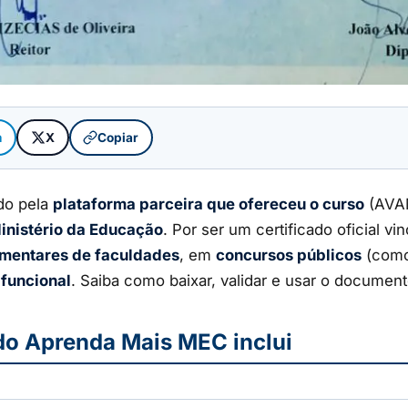
m
X
Copiar
do pela
plataforma parceira que ofereceu o curso
(AVAM
inistério da Educação
. Por ser um certificado oficial v
mentares de faculdades
, em
concursos públicos
(como 
funcional
. Saiba como baixar, validar e usar o document
 do Aprenda Mais MEC inclui