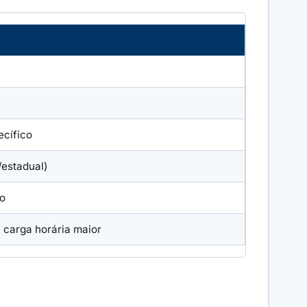
ecífico
/estadual)
ão
e carga horária maior