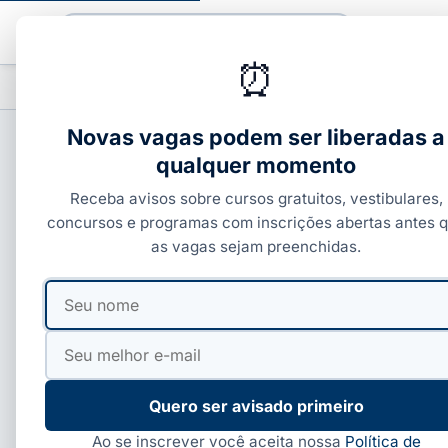
Buscar
⏰
PROFISSIONALIZANTES
CURSOS COM C
▾
Novas vagas podem ser liberadas a
qualquer momento
CURSOS COM CERTIFICADO
Receba avisos sobre cursos gratuitos, vestibulares,
Certificado Aprenda
concursos e programas com inscrições abertas antes 
as vagas sejam preenchidas.
Por
Ivan Alves
·
01 de jun, 2026
·
4 min de leitura
·
Atua
Seu
Seu
nome
e-
mail
Quero ser avisado primeiro
Ao se inscrever você aceita nossa
Política de