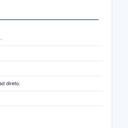
.
d direto.