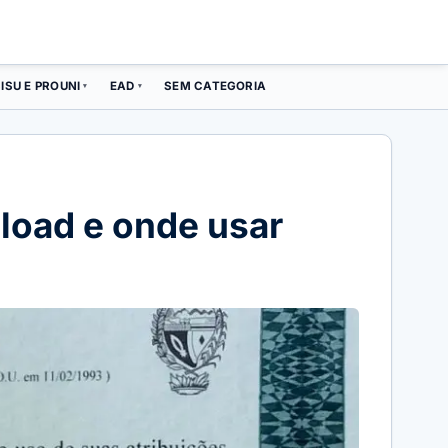
ISU E PROUNI
EAD
SEM CATEGORIA
▾
▾
load e onde usar