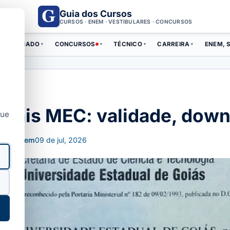
Guia dos Cursos
CURSOS · ENEM · VESTIBULARES · CONCURSOS
ERTIFICADO
CONCURSOS
TÉCNICO
CARREIRA
ENEM, S
▾
▾
▾
▾
 Mais MEC: validade, down
que
lizado em
09 de jul, 2026